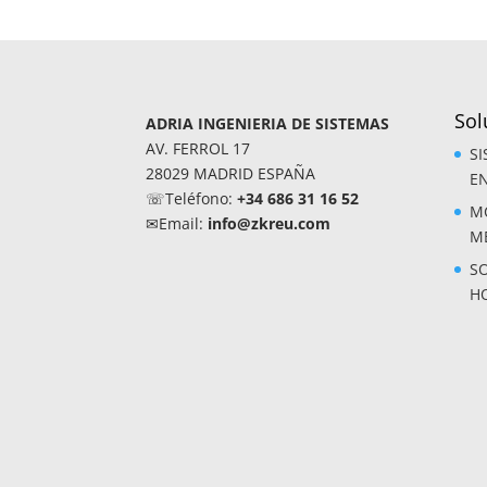
Sol
ADRIA INGENIERIA DE SISTEMAS
AV. FERROL 17
S
28029 MADRID ESPAÑA
E
☏Teléfono:
+34 686 31 16 52
M
✉Email:
info@zkreu.com
M
S
HO